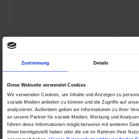
Hinweis: Verbindliche Reservierungen nehmen wir
Zustimmung
Details
erst ab 7 Übernachtungen mit 100,-€ Anzahlung vor.
(Bitte bestätigen - Pflichtfeld)
Diese Webseite verwendet Cookies
Ich habe die Datenschutzhinweise gelesen. (Bitte
bestätigen - Pflichtfeld)
Wir verwenden Cookies, um Inhalte und Anzeigen zu personal
soziale Medien anbieten zu können und die Zugriffe auf uns
analysieren. Außerdem geben wir Informationen zu Ihrer Ve
an unsere Partner für soziale Medien, Werbung und Analysen
Campingplatz
führen diese Informationen möglicherweise mit weiteren Da
Am
ihnen bereitgestellt haben oder die sie im Rahmen Ihrer Nut